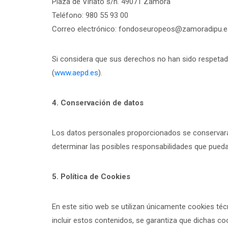
Plaza de Viriato s/n. 49071 Zamora
Teléfono: 980 55 93 00
Correo electrónico:
fondoseuropeos@zamoradipu.e
Si considera que sus derechos no han sido respetad
(
www.aepd.es
).
4. Conservación de datos
Los datos personales proporcionados se conservarán
determinar las posibles responsabilidades que puedan
5. Política de Cookies
En este sitio web se utilizan únicamente cookies té
incluir estos contenidos, se garantiza que dichas co