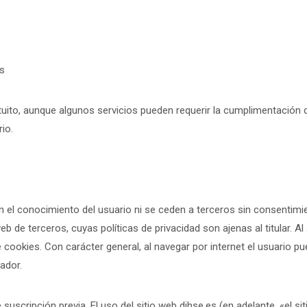
s
ratuito, aunque algunos servicios pueden requerir la cumplimentación 
io.
 el conocimiento del usuario ni se ceden a terceros sin consentimient
b de terceros, cuyas políticas de privacidad son ajenas al titular. Al
e cookies. Con carácter general, al navegar por internet el usuario 
ador.
e suscripción previa. El uso del sitio web dihse.es (en adelante, «el sit