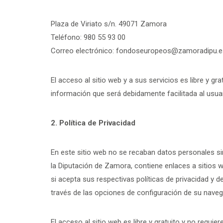
Plaza de Viriato s/n. 49071 Zamora
Teléfono: 980 55 93 00
Correo electrónico:
fondoseuropeos@zamoradipu.e
El acceso al sitio web y a sus servicios es libre y g
información que será debidamente facilitada al usuar
2. Política de Privacidad
En este sitio web no se recaban datos personales sin
la Diputación de Zamora, contiene enlaces a sitios we
si acepta sus respectivas políticas de privacidad y d
través de las opciones de configuración de su naveg
El acceso al sitio web es libre y gratuito y no requier