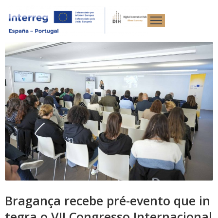
ício
rojeto
oticias
ormação
esultados
vro
ranco
Bragança recebe pré-evento que in
ventos
tegra o VII Congresso Internacional