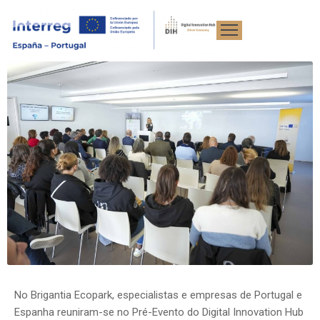
ício
rojeto
oticias
ormação
esultados
vro
ranco
No Brigantia Ecopark, especialistas e empresas de Portugal e
ventos
Espanha reuniram-se no Pré-Evento do Digital Innovation Hub